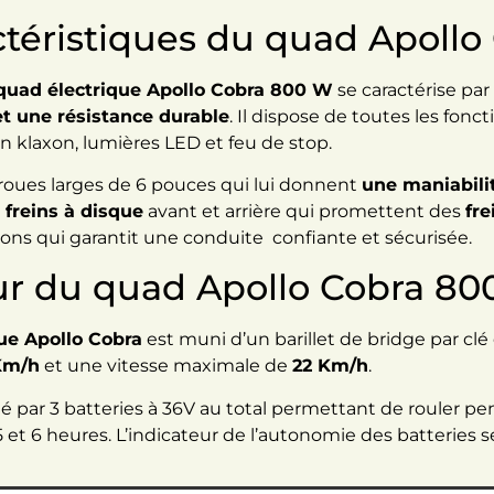
actéristiques du quad Apoll
quad électrique Apollo Cobra 800 W
se caractérise par
et une résistance durable
. Il dispose de toutes les fonc
n klaxon, lumières LED et feu de stop.
 roues larges de 6 pouces qui lui donnent
une maniabili
e
freins à disque
avant et arrière qui promettent des
fr
ions qui garantit une conduite confiante et sécurisée.
ur du quad Apollo Cobra 80
que Apollo Cobra
est muni d’un barillet de bridge par clé e
Km/h
et une vitesse maximale de
22 Km/h
.
é par 3 batteries à 36V au total permettant de rouler pe
 6 heures. L’indicateur de l’autonomie des batteries se 