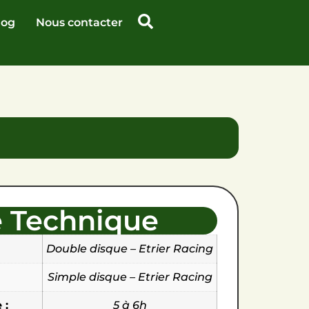
log
Nous contacter
e Technique
Double disque – Etrier Racing
Simple disque – Etrier Racing
 :
5 à 6h