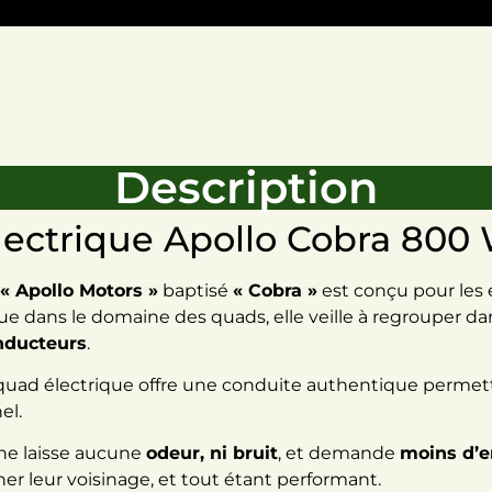
Description
lectrique Apollo Cobra 800
« Apollo Motors »
baptisé
« Cobra »
est conçu pour les
e dans le domaine des quads, elle veille à regrouper da
onducteurs
.
e quad électrique offre une conduite authentique permett
el.
 ne laisse aucune
odeur, ni bruit
, et demande
moins d’e
ner leur voisinage, et tout étant performant.