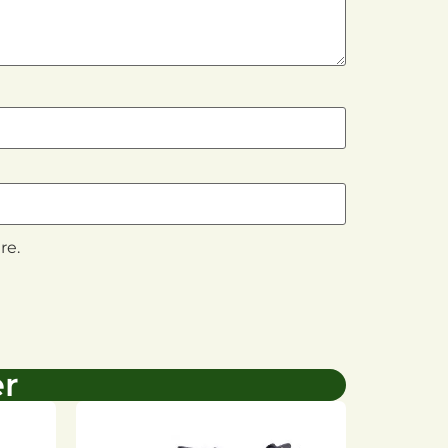
re.
er