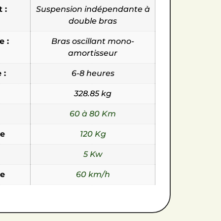
 :
Suspension indépendante à
double bras
e :
Bras oscillant mono-
amortisseur
 :
6-8 heures
328.85 kg
60 à 80 Km
e
120 Kg
5 Kw
le
60 km/h