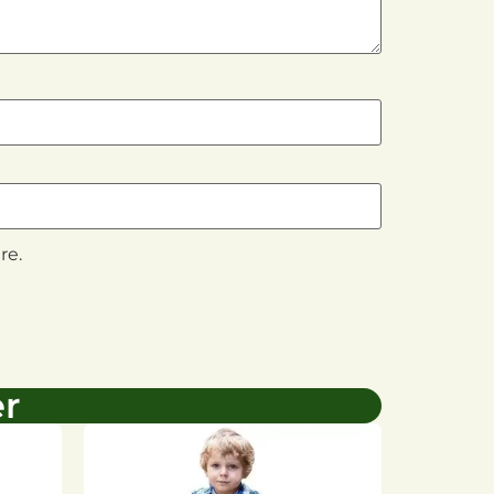
re.
er