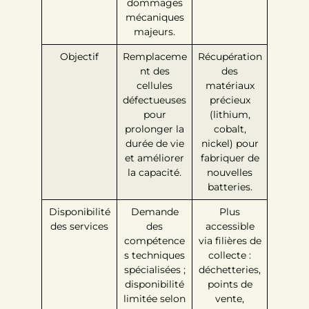
dommages
mécaniques
majeurs.
Objectif
Remplaceme
Récupération
nt des
des
cellules
matériaux
défectueuses
précieux
pour
(lithium,
prolonger la
cobalt,
durée de vie
nickel) pour
et améliorer
fabriquer de
la capacité.
nouvelles
batteries.
Disponibilité
Demande
Plus
des services
des
accessible
compétence
via filières de
s techniques
collecte :
spécialisées ;
déchetteries,
disponibilité
points de
limitée selon
vente,